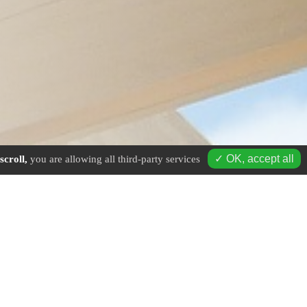
✓ OK, accept all
scroll,
you are allowing all third-party services
age à Plombières-les-Bains - Mobile : 06 16 19 01 49 - Tél. fi
antiers :
couverture en ville