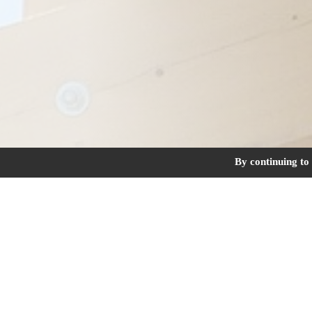
By continuing to 
Couverture, charpente, zinguerie et bard
Exemples de ch
Opération de remplacement de 