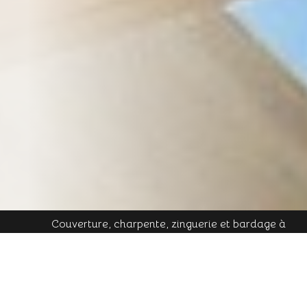
Couverture, charpente, zinguerie et bardage à
Plombières-les-Bains - Mobile : 06 16 19 01 49 - Tél.
contact@cornu-freres.fr
fixe : 03 29 34 65 05 - Mail :