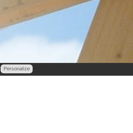
Personalize
contact@cornu-freres.fr
xe : 03 29 34 65 05 - Mail :