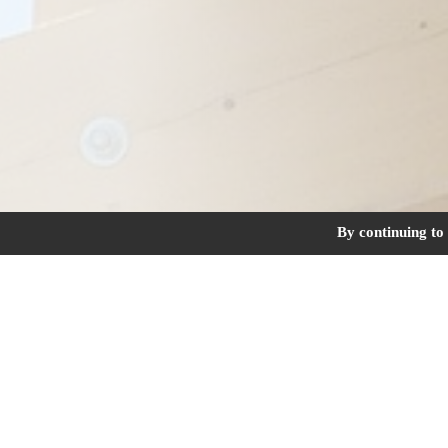
By continuing to 
Couverture, charpente, zinguerie et bard
Exemples de ch
Opération de remplacement de 