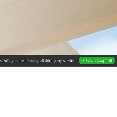
✓ OK, accept all
scroll,
you are allowing all third-party services
age à Plombières-les-Bains - Mobile : 06 16 19 01 49 - Tél. fi
antiers :
couverture en ville