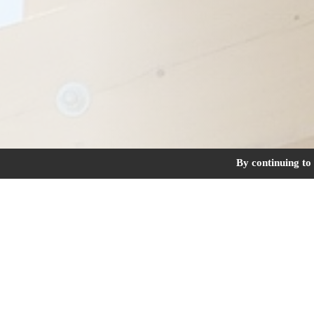
By continuing to 
Couverture, charpente, zinguerie et bard
Exemples de ch
Opération de remplacement de 