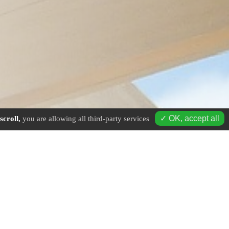
✓ OK, accept all
scroll,
you are allowing all third-party services
age à Plombières-les-Bains - Mobile : 06 16 19 01 49 - Tél. fi
antiers :
couverture en ville