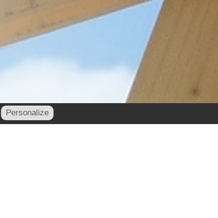
Personalize
contact@cornu-freres.fr
xe : 03 29 34 65 05 - Mail :