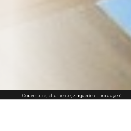
Couverture, charpente, zinguerie et bardage à
Plombières-les-Bains - Mobile : 06 16 19 01 49 - Tél.
contact@cornu-freres.fr
fixe : 03 29 34 65 05 - Mail :