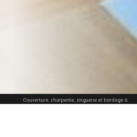
Couverture, charpente, zinguerie et bardage à
Plombières-les-Bains - Mobile : 06 16 19 01 49 - Tél.
contact@cornu-freres.fr
fixe : 03 29 34 65 05 - Mail :