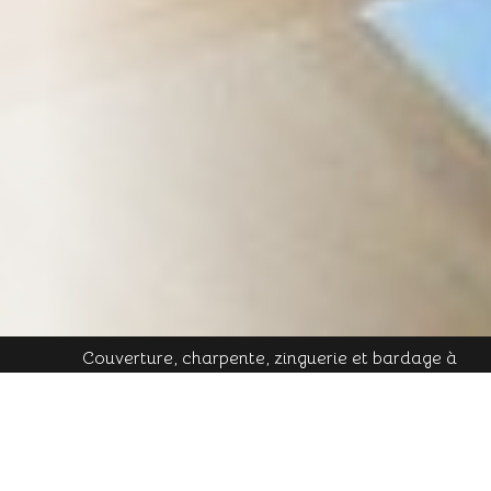
Couverture, charpente, zinguerie et bardage à
Plombières-les-Bains - Mobile : 06 16 19 01 49 - Tél.
contact@cornu-freres.fr
fixe : 03 29 34 65 05 - Mail :