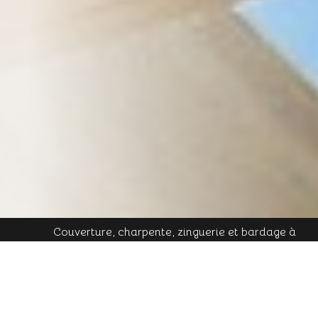
Couverture, charpente, zinguerie et bardage à
Plombières-les-Bains - Mobile : 06 16 19 01 49 - Tél.
contact@cornu-freres.fr
fixe : 03 29 34 65 05 - Mail :