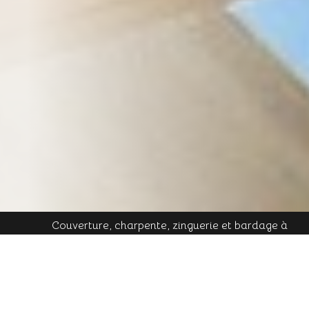
Couverture, charpente, zinguerie et bardage à
Plombières-les-Bains - Mobile : 06 16 19 01 49 - Tél.
contact@cornu-freres.fr
fixe : 03 29 34 65 05 - Mail :