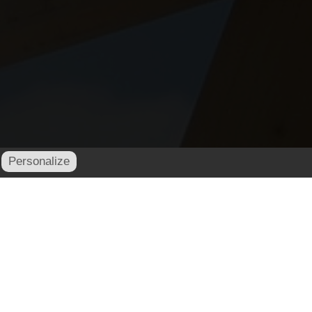
Personalize
contact@cornu-freres.fr
xe : 03 29 34 65 05 - Mail :