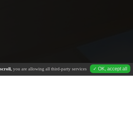
✓ OK, accept all
scroll,
you are allowing all third-party services
age à Plombières-les-Bains - Mobile : 06 16 19 01 49 - Tél. fi
antiers :
couverture en ville