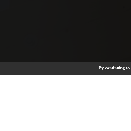
By continuing to 
Couverture, charpente, zinguerie et bard
Exemples de ch
Opération de remplacement de 