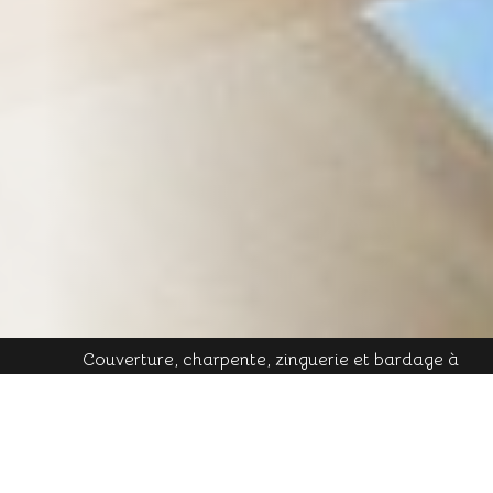
Couverture, charpente, zinguerie et bardage à
Plombières-les-Bains - Mobile : 06 16 19 01 49 - Tél.
contact@cornu-freres.fr
fixe : 03 29 34 65 05 - Mail :